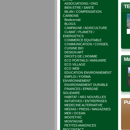
ASSOCIATIONS / ONG
TE
BIEN ETRE / SANTE
BILAN / COMPENSATION
CARBONE
Biodiversité
BLOGS
CAMPAGNE / AGRICULTURE
CLIMAT / PLANETE /
ENERGETICS
COMMERCE EQUITABLE
COMMUNICATION / CONSEIL
CUISINE BIO
DESIGN ART
DROITS DE L'HOMME
Ma
ECO PORTAILS / ANNUAIRE
ECO VILLAGE
ECO WEB
EDUCATION ENVIRONNEMENT
EMPLOI / FORMA
ENVIRONNEMENT
ENVIRONNEMENT DURABLE
FINANCES / EPARGNE
SOLIDAIRE
HABITAT / NRJ NOUVELLES
INITIATIVES / ENTREPRISES
Pu
MEDECINE ALTERNATIVE
MEDIAS / PRESS / MAGAZINES
MER / OCEAN
MOD'ETHIC
MONTAGNE
PETITES ANNONCES
BIOCONTACT