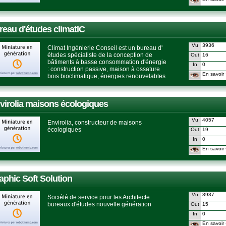
reau d'études climatIC
Vu
3936
Climat Ingénierie Conseil est un bureau d'
études spécialiste de la conception de
Out
16
bâtiments à basse consommation d'énergie
In
0
: construction passive, maison à ossature
En savoir 
bois bioclimatique, énergies renouvelables
virolia maisons écologiques
Vu
4057
Envirolia, constructeur de maisons
écologiques
Out
19
In
0
En savoir 
aphic Soft Solution
Vu
3937
Société de service pour les Architecte
bureaux d'études nouvelle génération
Out
15
In
0
En savoir 