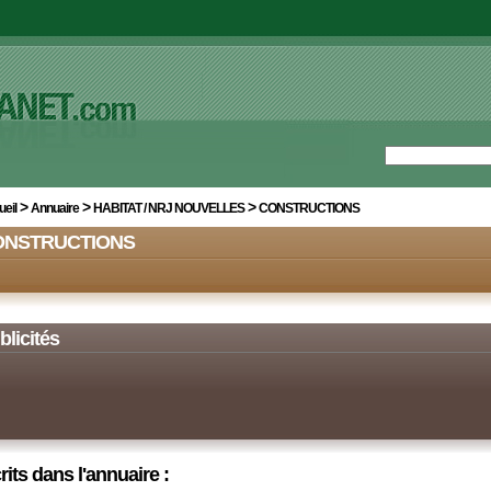
>
>
>
eil
Annuaire
HABITAT / NRJ NOUVELLES
CONSTRUCTIONS
ONSTRUCTIONS
blicités
rits dans l'annuaire :