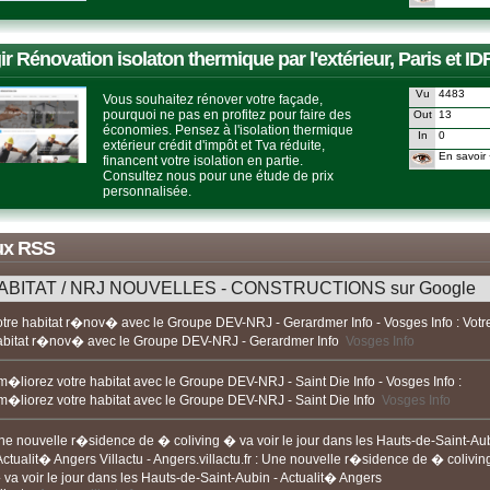
ir Rénovation isolaton thermique par l'extérieur, Paris et ID
Vu
4483
Vous souhaitez rénover votre façade,
pourquoi ne pas en profitez pour faire des
Out
13
économies. Pensez à l'isolation thermique
In
0
extérieur crédit d'impôt et Tva réduite,
En savoir 
financent votre isolation en partie.
Consultez nous pour une étude de prix
personnalisée.
ux RSS
ABITAT / NRJ NOUVELLES - CONSTRUCTIONS sur Google
otre habitat r�nov� avec le Groupe DEV-NRJ - Gerardmer Info - Vosges Info
:
Votr
abitat r�nov� avec le Groupe DEV-NRJ - Gerardmer Info
Vosges Info
m�liorez votre habitat avec le Groupe DEV-NRJ - Saint Die Info - Vosges Info
:
m�liorez votre habitat avec le Groupe DEV-NRJ - Saint Die Info
Vosges Info
ne nouvelle r�sidence de � coliving � va voir le jour dans les Hauts-de-Saint-Au
Actualit� Angers Villactu - Angers.villactu.fr
:
Une nouvelle r�sidence de � colivin
va voir le jour dans les Hauts-de-Saint-Aubin - Actualit� Angers