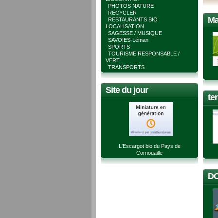
PHOTOS NATURE
RECYCLER
Ma
RESTAURANTS BIO
LOCALISATION
SAGESSE / MUSIQUE
SAVOIES-Léman
SPORTS
TOURISME RESPONSABLE /
VERT
TRANSPORTS
Site du jour
te
L'Escargot bio du Pays de
Cornouaille
DO