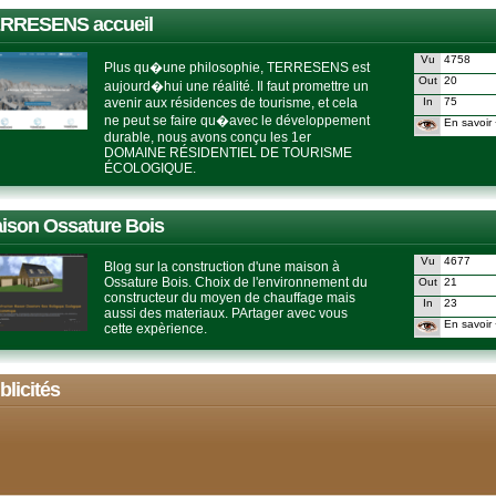
RRESENS accueil
Vu
4758
Plus qu�une philosophie, TERRESENS est
Out
20
aujourd�hui une réalité. Il faut promettre un
avenir aux résidences de tourisme, et cela
In
75
ne peut se faire qu�avec le développement
En savoir 
durable, nous avons conçu les 1er
DOMAINE RÉSIDENTIEL DE TOURISME
ÉCOLOGIQUE.
ison Ossature Bois
Vu
4677
Blog sur la construction d'une maison à
Ossature Bois. Choix de l'environnement du
Out
21
constructeur du moyen de chauffage mais
In
23
aussi des materiaux. PArtager avec vous
En savoir 
cette expèrience.
blicités