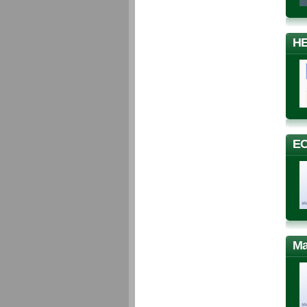
HE
EC
Ma