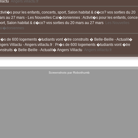
llactu
Angers.villactu.fr
tivit�s pour les enfants, concerts, sport, Salon habitat & d�co? vos sorties du 20
ars au 27 mars - Les Nouvelles Cal�doniennes
:
Activit�s pour les enfants, concer
port, Salon habitat & d�co? vos sorties du 20 mars au 27 mars
Les Nouvelles
al�doniennes
r�s de 600 logements �tudiants vont �tre construits � Belle-Beille - Actualit�
gers Villactu - Angers.villactu.fr
:
Pr�s de 600 logements �tudiants vont �tre
nstruits � Belle-Beille - Actualit� Angers Villactu
Angers.villactu.fr
Screenshots par Robothumb