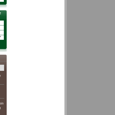
F
+
e
bin
g