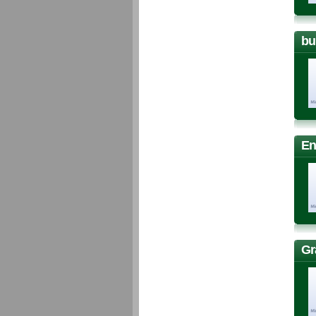
bu
En
Gr