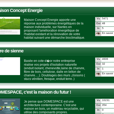
ison Concept Energie
Vu
5471
Maison Concept Energie apporte une
réponse aux problèmes énergétiques de la
Out
48
maison individuelle, sur Nantes en
In
5
proposant l'amélioration énergétique de
En savoir 
l'habitat existant et la rénovation de votre
habitat suivant une démarche bioclimatique.
rre de sienne
Vu
4606
Basée en cote-d�or notre entreprise
Out
32
réalise vos projets d'isolation naturelle
(enduit isolant, chenevotte,laine de chanvre,
In
1
fibre de bois, cellulose, dalle en béton de
En savoir 
chanvre.....). Doublages des murs ,cloisons (
stucs vénitien, fresque, enduit terre..)
MESPACE, c'est la maison du futur !
Vu
10231
Je pense que DOMESPACE est une
architecture contemporaine. C'est une
Out
354
maison en bois, un matériau recyclable, qui
In
0
utilise des composants propres.