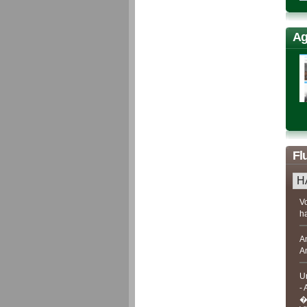
Ag
Fl
H
V
h
A
A
U
- 
� 