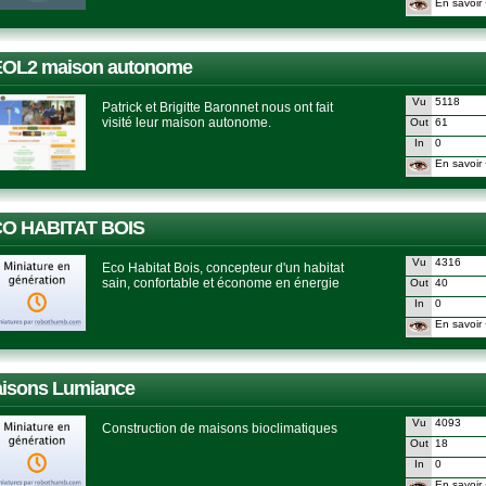
En savoir 
OL2 maison autonome
Vu
5118
Patrick et Brigitte Baronnet nous ont fait
visité leur maison autonome.
Out
61
In
0
En savoir 
O HABITAT BOIS
Vu
4316
Eco Habitat Bois, concepteur d'un habitat
sain, confortable et économe en énergie
Out
40
In
0
En savoir 
isons Lumiance
Vu
4093
Construction de maisons bioclimatiques
Out
18
In
0
En savoir 