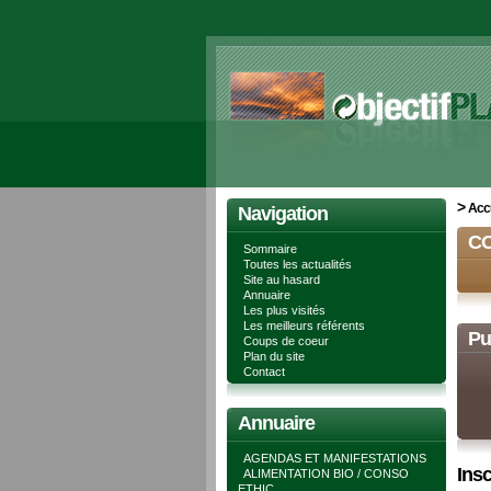
>
Accu
Navigation
C
Sommaire
Toutes les actualités
Site au hasard
Annuaire
Les plus visités
Les meilleurs référents
Pu
Coups de coeur
Plan du site
Contact
Annuaire
AGENDAS ET MANIFESTATIONS
Insc
ALIMENTATION BIO / CONSO
ETHIC