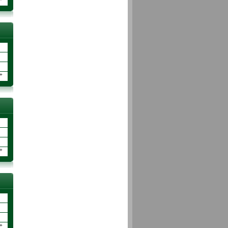
+
+
+