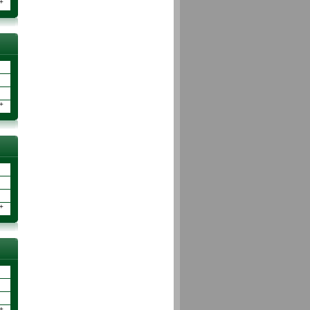
+
+
+
+