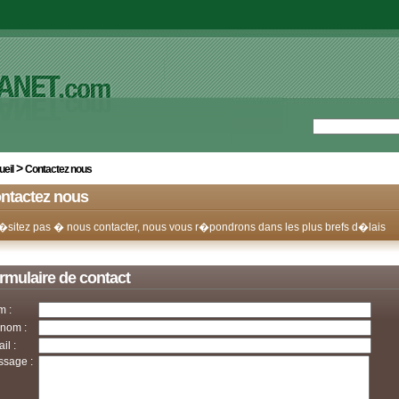
>
eil
Contactez nous
ntactez nous
�sitez pas � nous contacter, nous vous r�pondrons dans les plus brefs d�lais
rmulaire de contact
m :
nom :
il :
sage :