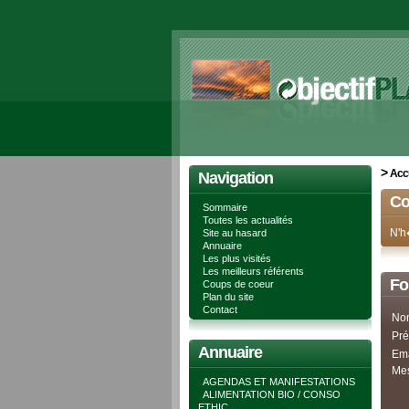
>
Accu
Navigation
Co
Sommaire
Toutes les actualités
N'h
Site au hasard
Annuaire
Les plus visités
Les meilleurs référents
Fo
Coups de coeur
Plan du site
Contact
No
Pré
Annuaire
Ema
Mes
AGENDAS ET MANIFESTATIONS
ALIMENTATION BIO / CONSO
ETHIC