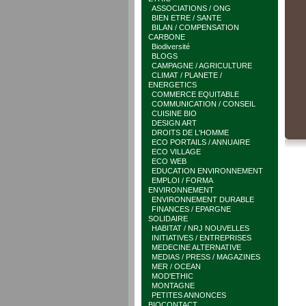
ASSOCIATIONS / ONG
BIEN ETRE / SANTE
BILAN / COMPENSATION
CARBONE
Biodiversité
BLOGS
CAMPAGNE / AGRICULTURE
CLIMAT / PLANETE /
ENERGETICS
COMMERCE EQUITABLE
COMMUNICATION / CONSEIL
CUISINE BIO
DESIGN ART
DROITS DE L'HOMME
ECO PORTAILS / ANNUAIRE
ECO VILLAGE
ECO WEB
EDUCATION ENVIRONNEMENT
EMPLOI / FORMA
ENVIRONNEMENT
ENVIRONNEMENT DURABLE
FINANCES / EPARGNE
SOLIDAIRE
HABITAT / NRJ NOUVELLES
INITIATIVES / ENTREPRISES
MEDECINE ALTERNATIVE
MEDIAS / PRESS / MAGAZINES
MER / OCEAN
MOD'ETHIC
MONTAGNE
PETITES ANNONCES
BIOCONTACT